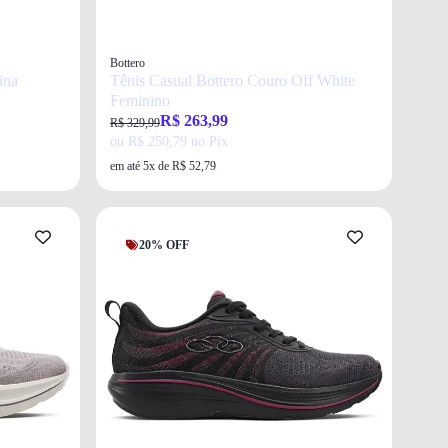
Bottero
ina
Tênis Casual Bottero Couro Off White
Feminino
R$ 263,99
R$ 329,99
ou R$ 250,79 no Pix
em até 5x de R$ 52,79
20% OFF