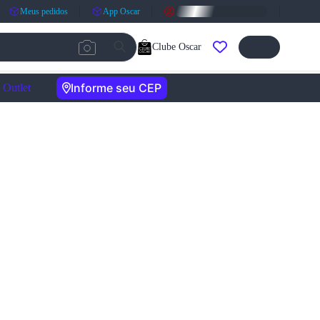
Meus pedidos
App Oscar
Clube Oscar
Informe seu CEP
Outlet