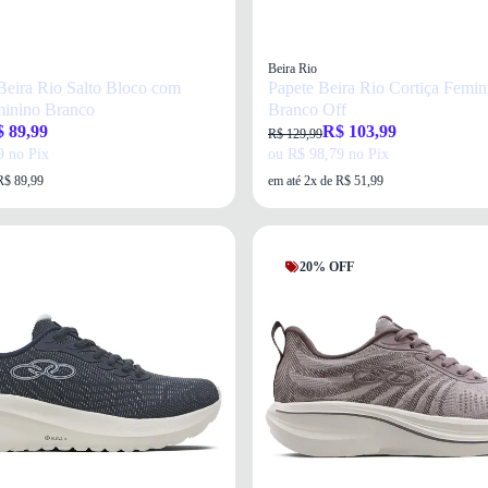
Beira Rio
eira Rio Salto Bloco com
Papete Beira Rio Cortiça Femin
minino Branco
Branco Off
 89,99
R$ 103,99
R$ 129,99
9 no Pix
ou R$ 98,79 no Pix
R$ 89,99
em até 2x de R$ 51,99
20% OFF