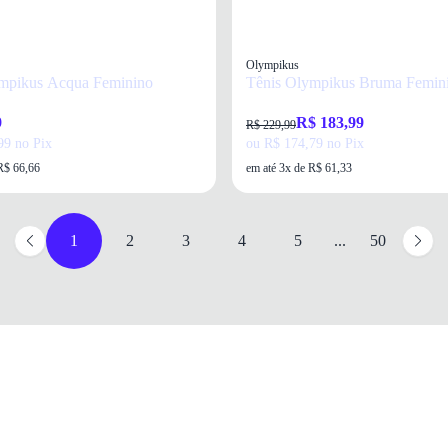
Olympikus
mpikus Acqua Feminino
Tênis Olympikus Bruma Femini
9
R$ 183,99
R$ 229,99
99 no Pix
ou R$ 174,79 no Pix
R$ 66,66
em até 3x de R$ 61,33
1
2
3
4
5
...
50
Meus acessos
Horário de atendimento
Inscreva-s
Oscar Calçados
Minha conta
De segunda a sexta, 9h às 17h