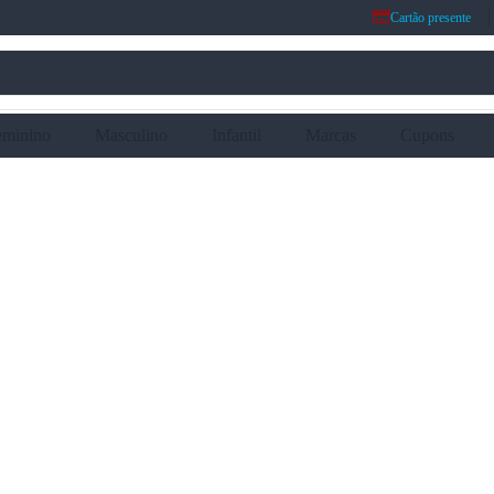
Cartão presente
eminino
Masculino
Infantil
Marcas
Cupons