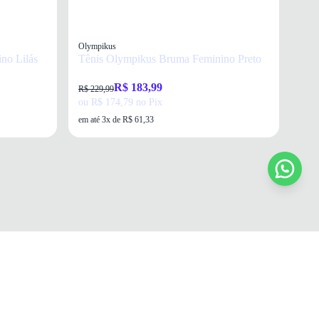
Olympikus
no Lilás
Tênis Olympikus Bruma Feminino Preto
R$ 183,99
R$ 229,99
ou R$ 174,79 no Pix
em até 3x de R$ 61,33
e para receber novidades e