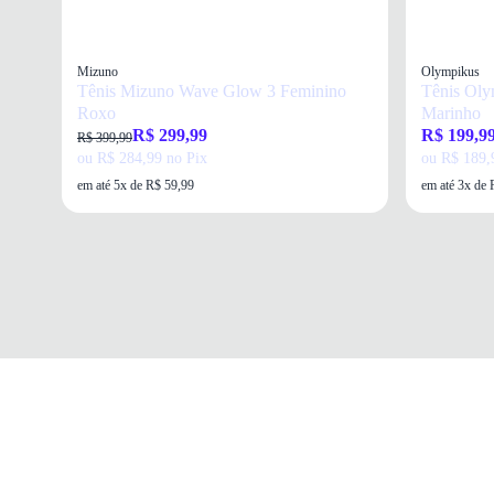
Mizuno
Olympikus
Tênis Mizuno Wave Glow 3 Feminino
Tênis Oly
Roxo
Marinho
R$ 299,99
R$ 199,9
R$ 399,99
ou R$ 284,99 no Pix
ou R$ 189,
em até 5x de R$ 59,99
em até 3x de 
Institucional
Ajuda
App Oscar
Perguntas Frequentes