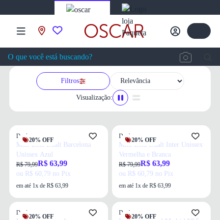
Filtros
Visualização:
Dualt
Dualt
20% OFF
20% OFF
Mini Bola Dualt Barcelona
Mini Bola Dualt Inter Unissex
Unissex Azul
Vermelha e Branca
R$ 63,99
R$ 63,99
R$ 79,99
R$ 79,99
ou R$ 60,79 no Pix
ou R$ 60,79 no Pix
em até 1x de R$ 63,99
em até 1x de R$ 63,99
Dualt
Dualt
20% OFF
20% OFF