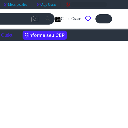
Meus pedidos
App Oscar
Clube Oscar
Informe seu CEP
Outlet