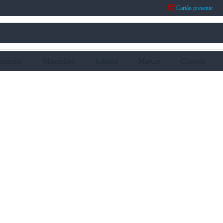
Cartão presente
eminino
Masculino
Infantil
Marcas
Cupons