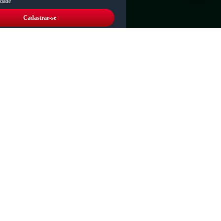
idade
Cadastrar-se
Responsabilidade social:
Verificada por
 reservados.
s são de propriedade da Loja.