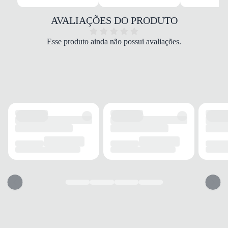
Sintético/Tecido
COR
AVALIAÇÕES DO PRODUTO
Branca
TIPO DE TRAVA
Esse produto ainda não possui avaliações.
Futsal
FECHAMENTO
Cadarço
SOLADO
MATERIAL
Emborrachado
ADERÊNCIA
Alta
AMORTECIMENTO
EVA
CANO
TIPO
Baixo
ELASTICIDADE