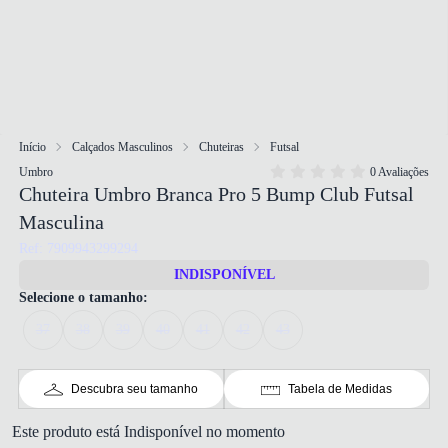
Início
Calçados Masculinos
Chuteiras
Futsal
Umbro
0 Avaliações
Chuteira Umbro Branca Pro 5 Bump Club Futsal
Masculina
Ref: 7909943299294
INDISPONÍVEL
Selecione o tamanho:
37
38
39
40
41
42
43
Descubra seu tamanho
Tabela de Medidas
Este produto está Indisponível no momento