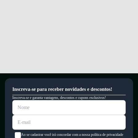
Palmilha em espuma e EVA que proporciona conforto e absorção de
impactos.
Conforto e segurança para você jogar com confiança e desempenho.
Garantia
Este produto possui uma garantia contra defeitos de fabricação válida por
um período de 90 dias.
Inscreva-se para receber novidades e descontos!
Inscreva-se e garanta vantagens, descontos e cupons exclusivos!
Ao se cadastrar você irá concordar com a nossa política de privacidade