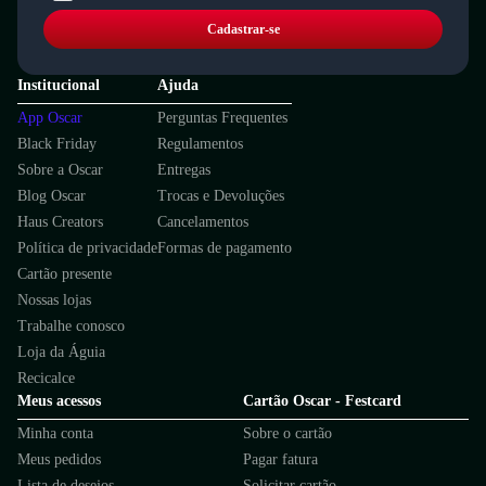
Cadastrar-se
Institucional
Ajuda
App Oscar
Perguntas Frequentes
Black Friday
Regulamentos
Sobre a Oscar
Entregas
Blog Oscar
Trocas e Devoluções
Haus Creators
Cancelamentos
Política de privacidade
Formas de pagamento
Cartão presente
Nossas lojas
Trabalhe conosco
Loja da Águia
Recicalce
Meus acessos
Cartão Oscar - Festcard
Minha conta
Sobre o cartão
Meus pedidos
Pagar fatura
Lista de desejos
Solicitar cartão