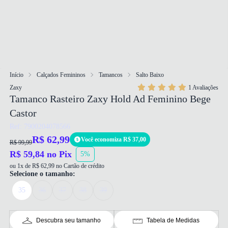
Início
Calçados Femininos
Tamancos
Salto Baixo
Zaxy
1 Avaliações
Tamanco Rasteiro Zaxy Hold Ad Feminino Bege
Castor
Ref: 7900204078566
R$ 62,99
Você economiza R$ 37,00
R$ 99,99
R$ 59,84 no Pix
5%
ou 1x de R$ 62,99 no Cartão de crédito
Selecione o tamanho:
35
36
37
38
39
Descubra seu tamanho
Tabela de Medidas