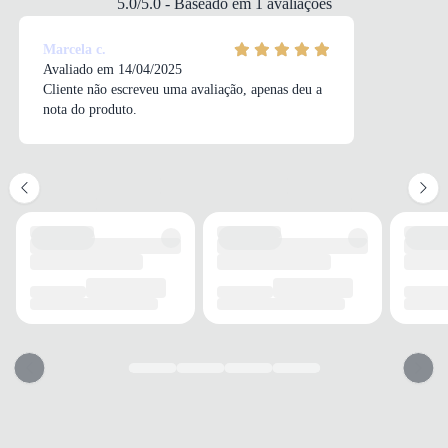
5.0/5.0 - Baseado em 1 avaliações
Plataforma
ALTURA DO SALTO
Marcela c.
Sem salto
Avaliado em 14/04/2025
Cliente não escreveu uma avaliação, apenas deu a
nota do produto.
SOLADO
MATERIAL
Borracha reciclável
ADERÊNCIA
Boa
AMORTECIMENTO
Moderado
FECHAMENTO
TIPO
Fivelas
POSIÇÃO
Frontal
AJUSTE REGULÁVEL
Sim
BICO