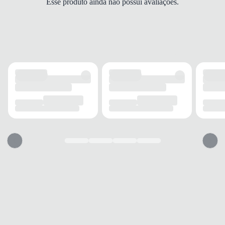
Esse produto ainda não possui avaliações.
Regular
MANGA
Curta
ACABAMENTO
TECIDO
Algodão
ELASTICIDADE
Baixa
ESTAMPA
Logo
INFORMAÇÃO ADICIONAL
BOLSOS
Sem bolso
TECNOLOGIA
Respirável
USO
TIPO
Casual