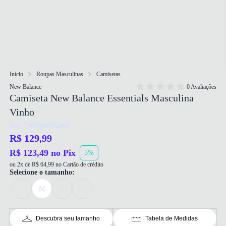
Início
Roupas Masculinas
Camisetas
New Balance
0 Avaliações
Camiseta New Balance Essentials Masculina
Vinho
Ref: 7909946192462
R$ 129,99
R$ 123,49 no Pix
5%
ou 2x de R$ 64,99 no Cartão de crédito
Selecione o tamanho:
P
M
G
GG
Descubra seu tamanho
Tabela de Medidas