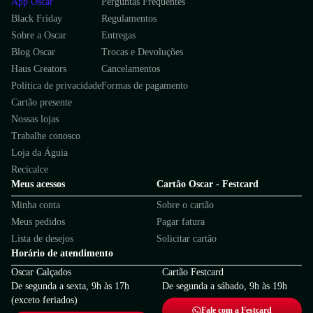
App Oscar
Perguntas Frequentes
Black Friday
Regulamentos
Sobre a Oscar
Entregas
Blog Oscar
Trocas e Devoluções
Haus Creators
Cancelamentos
Política de privacidade
Formas de pagamento
Cartão presente
Nossas lojas
Trabalhe conosco
Loja da Águia
Recicalce
Meus acessos
Cartão Oscar - Festcard
Minha conta
Sobre o cartão
Meus pedidos
Pagar fatura
Lista de desejos
Solicitar cartão
Horário de atendimento
Oscar Calçados
Cartão Festcard
De segunda a sexta, 9h às 17h
De segunda a sábado, 9h às 19h
(exceto feriados)
Fale com a Festcard