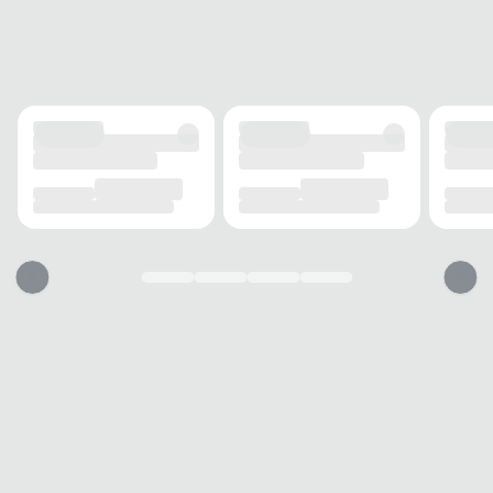
MANGA
Curta
ACABAMENTO
Tecido
Poliéster
Elasticidade
Baixa
Estampa
Aplicada
INFORMAÇÃO ADICIONAL
Bolsos
Sem bolso
Tecnologia
Dryfit
USO
TIPO
Casual
Essa camiseta vai servir?
1. Escolha seu número