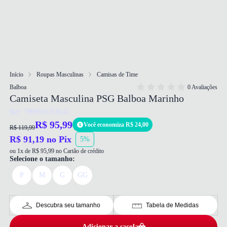
Início
Roupas Masculinas
Camisas de Time
Balboa
0 Avaliações
Camiseta Masculina PSG Balboa Marinho
Ref: 7908931316241
R$ 95,99
Você economiza R$ 24,00
R$ 119,99
R$ 91,19 no Pix
5%
ou 1x de R$ 95,99 no Cartão de crédito
Selecione o tamanho:
P
M
G
GG
Descubra seu tamanho
Tabela de Medidas
Adicionar a sacola