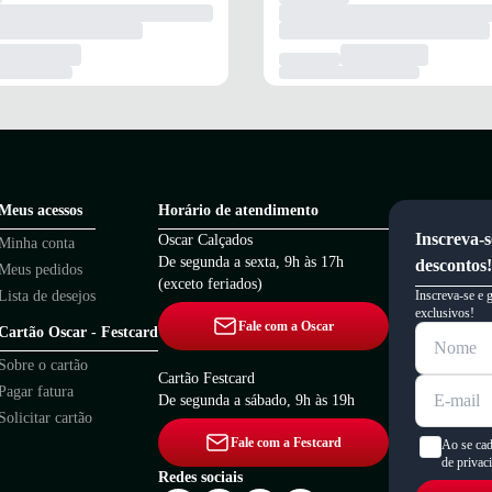
Meus acessos
Horário de atendimento
Inscreva-s
Oscar Calçados
Minha conta
De segunda a sexta, 9h às 17h
descontos!
Meus pedidos
(exceto feriados)
Lista de desejos
Inscreva-se e 
exclusivos!
Fale com a Oscar
Cartão Oscar - Festcard
Sobre o cartão
Cartão Festcard
Pagar fatura
De segunda a sábado, 9h às 19h
Solicitar cartão
Fale com a Festcard
Ao se cad
de privac
Redes sociais