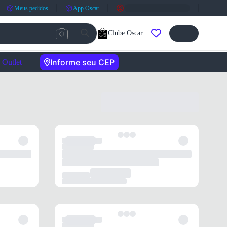
Meus pedidos
App Oscar
Clube Oscar
Informe seu CEP
Outlet