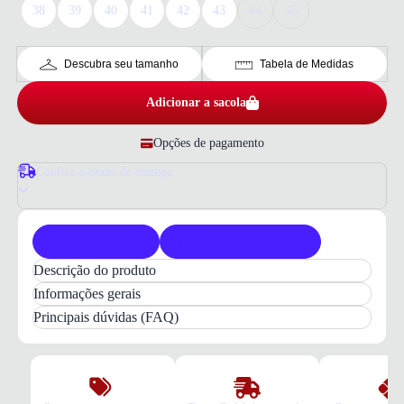
38
39
40
41
42
43
44
45
Descubra seu tamanho
Tabela de Medidas
Adicionar a sacola
Opções de pagamento
Confira o prazo de entrega
Produto original
Acompanha nota fiscal
Descrição do produto
Tênis Skechers Consistent 2.0 Masculino Preto:
Informações gerais
Leveza
para Treino
Principais dúvidas (FAQ)
Experimente o
Tênis Skechers Consistent 2.0
Masculino Preto
, ideal para seus treinos e
caminhadas. Desenvolvido para oferecer
conforto
e
performance
, este modelo se destaca pela sua
leveza