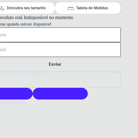
Descubra seu tamanho
Tabela de Medidas
produto está Indisponível no momento
-me quando estiver disponivel
Enviar
nfira o prazo de entrega
roduto original
Acompanha nota fiscal
mações gerais
ue comprar um tênis Asics?
s Asics Gel Sparta 2 oferece conforto e desempenho superiores. A
ade da Asics garante durabilidade e tecnologia avançada. Ideal para
usca estilo aliado a funcionalidade.