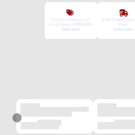
Primeira compra no site,
Frete Grátis*
para 
use o Cupom:
Brasil.
CHEGUEI5.
Saiba mais.
Saiba mais.