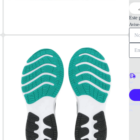
Este 
Avise
Co
P
Infor
Por q
O Têni
qualid
quem b