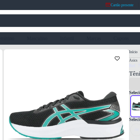
Cartão presente
eminino
Masculino
Infantil
Marcas
Cupons
Início
Asics
Ref: 
Têni
Seleci
Selec
34