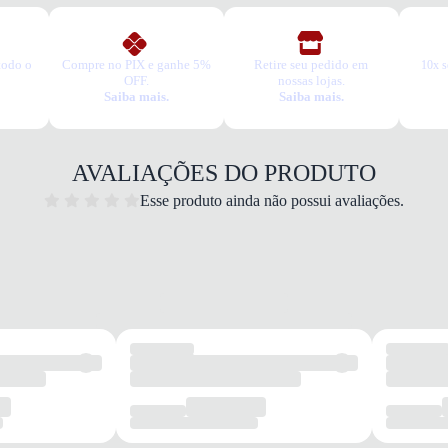
todo o
Compre no PIX e ganhe 5%
Retire seu pedido em
10x s
OFF.
nossas lojas.
Saiba mais.
Saiba mais.
AVALIAÇÕES DO PRODUTO
Esse produto ainda não possui avaliações.
Corri
Quais 
Amort
ativid
Cabed
Solad
superf
Confor
Garan
Este p
um pe