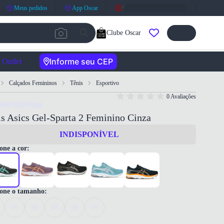
Meus pedidos
App Oscar
Clube Oscar
Informe seu CEP
Outlet
Calçados Femininos
Tênis
Esportivo
0 Avaliações
7909701970168
s Asics Gel-Sparta 2 Feminino Cinza
INDISPONÍVEL
one a cor:
ione o tamanho:
35
36
37
38
39