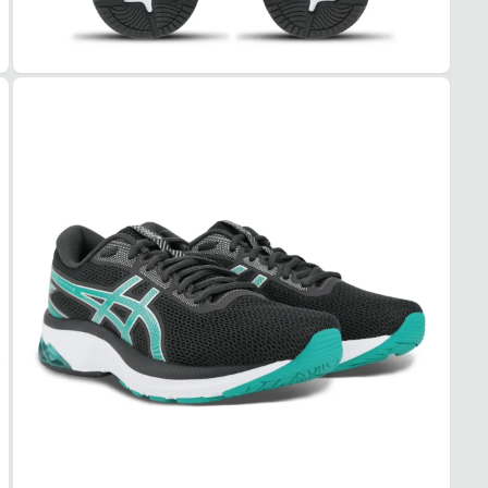
Tudo o
Cinza
MAT
Tecid
COR
Cinza
PAL
Espu
FEC
Cadar
SOL
MAT
Borra
ADE
Alta
AMO
GEL
FOR
MAT
Mesh
RESP
Alta