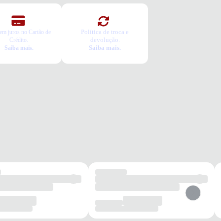
Política de troca e
em juros no Cartão de
devolução.
Crédito.
Saiba mais.
Saiba mais.
da
Caminhada
Esportivo
Casual
Conforto
Durável
Respirável
os benefícios de escolher esse modelo?
ecimento GEL que reduz impactos para maior conforto nas
ades físicas.
al em mesh que garante excelente ventilação mantendo os pés secos.
o em borracha de alta durabilidade com ótima aderência em diversas
ícies.
to e segurança para seus passos em qualquer ocasião.
tia
roduto possui uma garantia contra defeitos de fabricação válida por
ríodo de 90 dias.