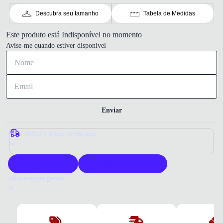
Descubra seu tamanho
Tabela de Medidas
Este produto está Indisponível no momento
Avise-me quando estiver disponivel
Enviar
Confira o prazo de entrega
Produto original
Acompanha nota fiscal
Informações gerais
Por que comprar um tênis New Balance?
O tênis New Balance Fresh Foam X 1080 V14 oferece conforto e
amortecimento superiores para corridas e treinos. Sua tecnologia