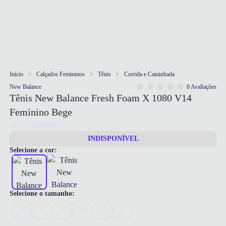
Início
Calçados Femininos
Tênis
Corrida e Caminhada
New Balance
0 Avaliações
Tênis New Balance Fresh Foam X 1080 V14
Feminino Bege
Ref: 197968060754
INDISPONÍVEL
Selecione a cor:
Selecione o tamanho:
34
35
36
37
38
39