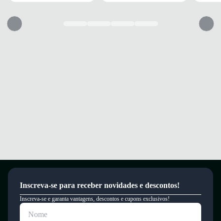
Quais os benefícios de escolher esse modelo?
Amortecimento leve e responsivo que protege seus pés durante longas
corridas.
Cabedal em malha Engineered Mesh que oferece ventilação e
flexibilidade.
Solado em borracha com alta aderência para segurança em diversos
terrenos.
Garanta conforto e segurança a cada passo com este tênis inovador.
Garantia
Este produto possui uma garantia contra defeitos de fabricação válida por
um período de 90 dias.
Inscreva-se para receber novidades e descontos!
Inscreva-se e garanta vantagens, descontos e cupons exclusivos!