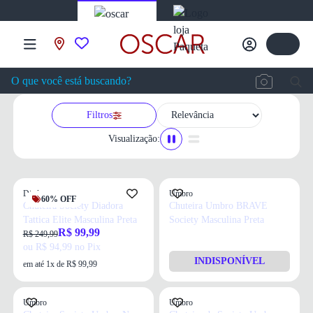
Filtros
Visualização:
Diadora
Umbro
60% OFF
Chuteira Society Diadora
Chuteira Umbro BRAVE
Tattica Elite Masculina Preta
Society Masculina Preta
R$ 99,99
R$ 249,99
ou R$ 94,99 no Pix
INDISPONÍVEL
em até 1x de R$ 99,99
Umbro
Umbro