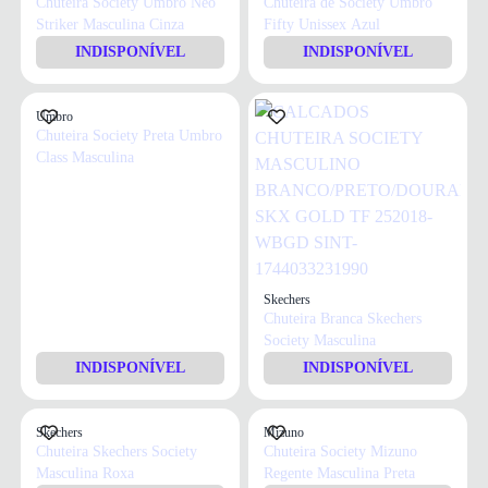
Chuteira Society Umbro Neo
Chuteira de Society Umbro
Striker Masculina Cinza
Fifty Unissex Azul
INDISPONÍVEL
INDISPONÍVEL
Umbro
Chuteira Society Preta Umbro
Class Masculina
Skechers
Chuteira Branca Skechers
Society Masculina
INDISPONÍVEL
INDISPONÍVEL
Skechers
Mizuno
Chuteira Skechers Society
Chuteira Society Mizuno
Masculina Roxa
Regente Masculina Preta