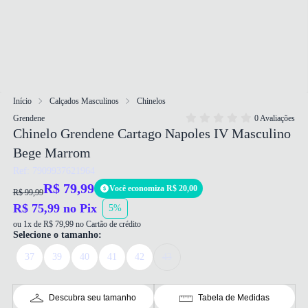
Início
Calçados Masculinos
Chinelos
Grendene
0 Avaliações
Chinelo Grendene Cartago Napoles IV Masculino
Bege Marrom
Ref: 7909937621964
R$ 79,99
Você economiza R$ 20,00
R$ 99,99
R$ 75,99 no Pix
5%
ou 1x de R$ 79,99 no Cartão de crédito
Selecione o tamanho:
37
39
40
41
42
43
Descubra seu tamanho
Tabela de Medidas