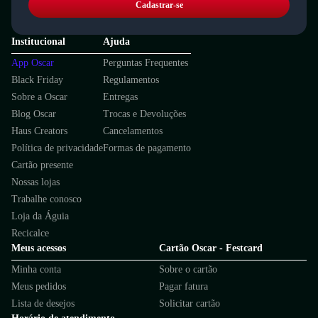
Cadastrar-se
Institucional
Ajuda
App Oscar
Perguntas Frequentes
Black Friday
Regulamentos
Sobre a Oscar
Entregas
Blog Oscar
Trocas e Devoluções
Haus Creators
Cancelamentos
Política de privacidade
Formas de pagamento
Cartão presente
Nossas lojas
Trabalhe conosco
Loja da Águia
Recicalce
Meus acessos
Cartão Oscar - Festcard
Minha conta
Sobre o cartão
Meus pedidos
Pagar fatura
Lista de desejos
Solicitar cartão