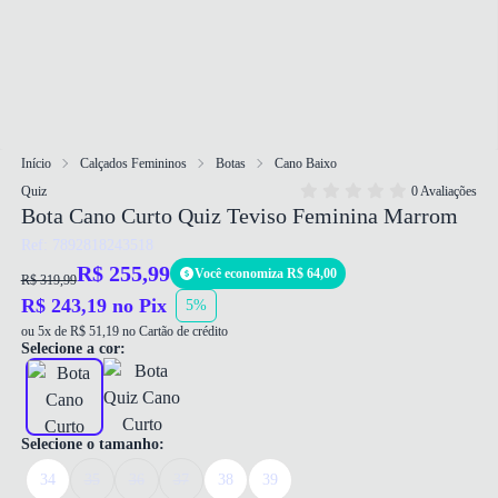
Início
Calçados Femininos
Botas
Cano Baixo
Quiz
0 Avaliações
Bota Cano Curto Quiz Teviso Feminina Marrom
Ref: 7892818243518
R$ 255,99
Você economiza R$ 64,00
R$ 319,99
R$ 243,19 no Pix
5%
ou 5x de R$ 51,19 no Cartão de crédito
Selecione a cor:
Selecione o tamanho:
34
35
36
37
38
39