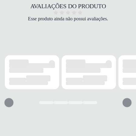
Marrom
AVALIAÇÕES DO PRODUTO
BICO
Quadrado
Esse produto ainda não possui avaliações.
FECHAMENTO
Zíper
CANO
TIPO
Médio
ALTURA
Médio
CIRCUNFERÊNCIA
31 cm
SALTO
TIPO
Bloco
ALTURA
6 cm
SOLADO