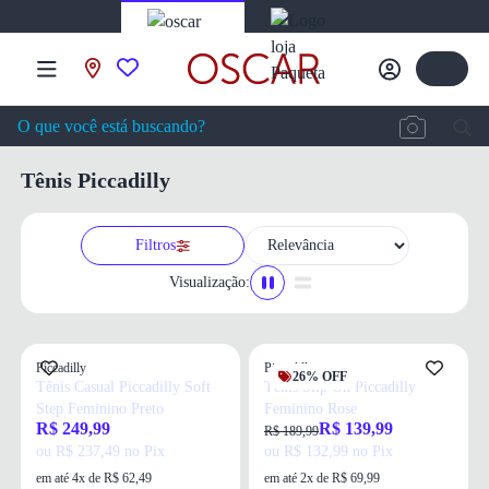
Tênis Piccadilly
Filtros
Visualização:
Piccadilly
Piccadilly
26% OFF
Tênis Casual Piccadilly Soft
Tênis Slip On Piccadilly
Step Feminino Preto
Feminino Rose
R$ 249,99
R$ 139,99
R$ 189,99
ou R$ 237,49 no Pix
ou R$ 132,99 no Pix
em até 4x de R$ 62,49
em até 2x de R$ 69,99