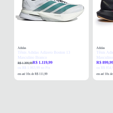
Adidas
Adidas
Tênis Adidas Adizero Boston 13
Tênis Adi
Masculino Branco
Masculino
R$ 1.119,99
R$ 899,9
R$ 1.399,99
ou R$ 1.063,99 no Pix
ou R$ 854,
em até 10x de R$ 111,99
em até 10x d