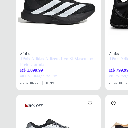
Adidas
Adidas
Tênis Adidas Adizero Evo Sl Masculino
Tênis Adi
Preto Corrida
R$ 1.099,99
R$ 799,9
ou R$ 1.044,99 no Pix
ou R$ 759,
em até 10x de R$ 109,99
em até 10x d
20% OFF