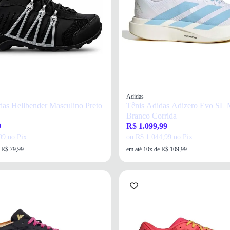
Adidas
das Hellbender Masculino Preto
Tênis Adidas Adizero Evo SL 
Branco Corrida
9
R$ 1.099,99
99 no Pix
ou R$ 1.044,99 no Pix
e R$ 79,99
em até 10x de R$ 109,99