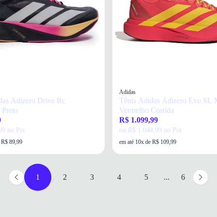
Adidas
das Adizero Drive Rc
Tênis Adidas Adizero Evo SL 
 Preto
Vermelho Corrida
9
R$ 1.099,99
99 no Pix
ou R$ 1.044,99 no Pix
e R$ 89,99
em até 10x de R$ 109,99
1
2
3
4
5
...
6