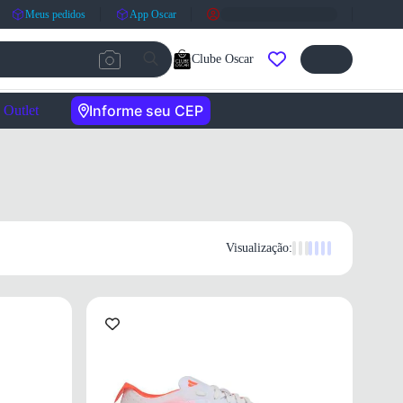
Meus pedidos
App Oscar
Clube Oscar
Informe seu CEP
Outlet
Visualização: