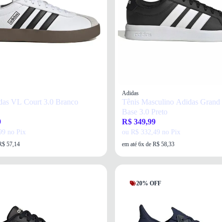
Adidas
das VL Court 3.0 Branco
Tênis Masculino Adidas Grand
Base 3.0 Preto
9
R$ 349,99
99 no Pix
ou R$ 332,49 no Pix
R$ 57,14
em até 6x de R$ 58,33
20% OFF