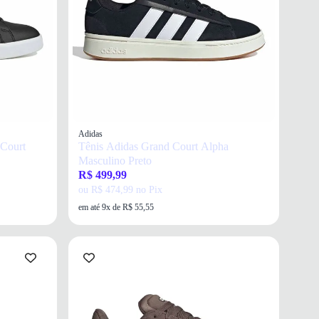
Adidas
 Court
Tênis Adidas Grand Court Alpha
Masculino Preto
R$ 499,99
ou R$ 474,99 no Pix
em até 9x de R$ 55,55