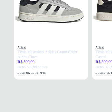
Adidas
Adidas
Tênis Masculino Adidas Grand Court
Tênis Masc
Alpha Cinza
Casual
R$ 599,99
R$ 399,9
ou R$ 569,99 no Pix
ou R$ 379,
em até 10x de R$ 59,99
em até 7x de 