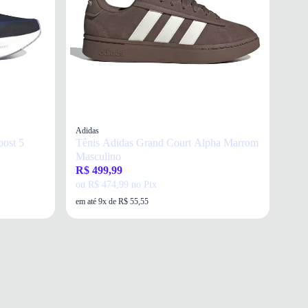
Adidas
Tênis Adidas Grand Court Alpha Marrom
Masculino
R$ 499,99
ou R$ 474,99 no Pix
em até 9x de R$ 55,55