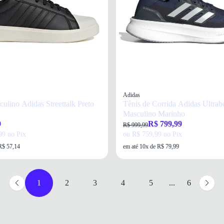
Adidas
ulino Adidas Streettalk Preto
Tênis de Corrida Adidas Ultraboost 5
Masculino Marinho
9
R$ 799,99
R$ 999,99
99 no Pix
ou R$ 759,99 no Pix
R$ 57,14
em até 10x de R$ 79,99
1
2
3
4
5
...
6