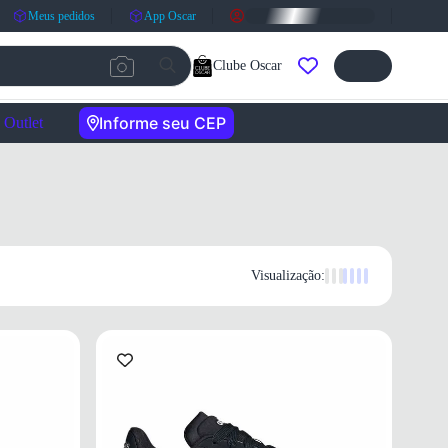
Meus pedidos
App Oscar
Clube Oscar
Informe seu CEP
Outlet
Visualização: