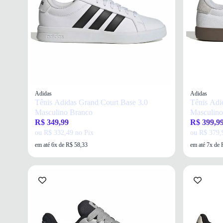
Adidas
Adidas
Tênis Adidas Grand Court Base 3.0
Tênis Adi
Masculino Branco
Masculino
R$ 349,99
R$ 399,9
ou R$ 332,49 no Pix
ou R$ 379,
em até 6x de R$ 58,33
em até 7x de 