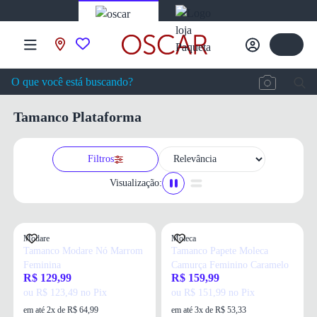
Tamanco Plataforma
Filtros
Visualização:
Modare
Moleca
Tamanco Modare Nó Marrom
Tamanco Papete Moleca
Feminina
Camurça Feminino Caramelo
R$ 129,99
R$ 159,99
ou R$ 123,49 no Pix
ou R$ 151,99 no Pix
em até 2x de R$ 64,99
em até 3x de R$ 53,33