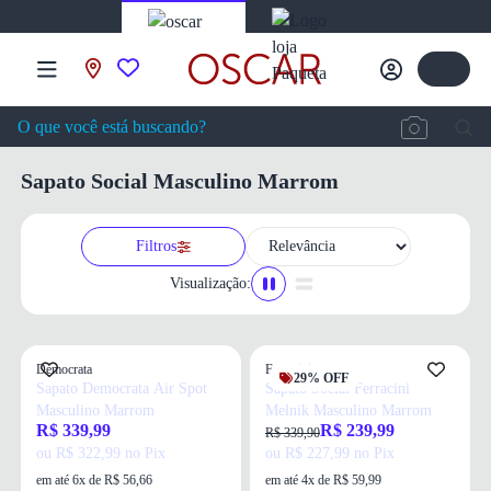
Sapato Social Masculino Marrom
Filtros
Visualização:
Democrata
Ferracini
29% OFF
Sapato Democrata Air Spot
Sapato Social Ferracini
Masculino Marrom
Melnik Masculino Marrom
R$ 339,99
R$ 239,99
R$ 339,90
ou R$ 322,99 no Pix
ou R$ 227,99 no Pix
em até 6x de R$ 56,66
em até 4x de R$ 59,99