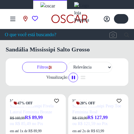
Sandália Mississipi Salto Grosso
Filtros
Visualização:
Mississipi
Mississipi
47% OFF
20% OFF
Sandália Mississipi Fivela
Sandália Mississipi Peep Toe
Lateral Feminina Bronze
Feminina Rosê
R$ 89,99
R$ 127,99
R$ 169,99
R$ 159,99
ou R$ 85,49 no Pix
ou R$ 121,59 no Pix
em até 1x de R$ 89,99
em até 2x de R$ 63,99