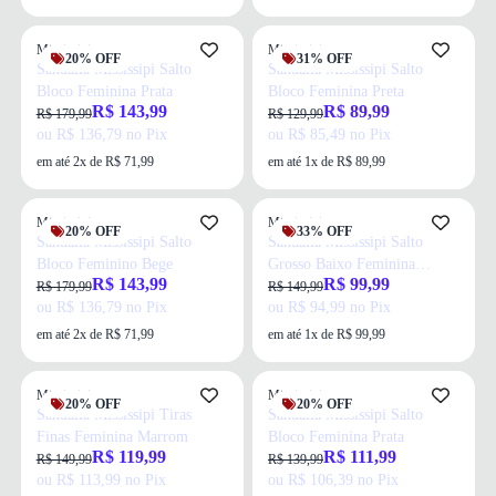
Mississipi
Mississipi
20% OFF
31% OFF
Sandália Mississipi Salto
Sandália Mississipi Salto
Bloco Feminina Prata
Bloco Feminina Preta
R$ 143,99
R$ 89,99
R$ 179,99
R$ 129,99
ou R$ 136,79 no Pix
ou R$ 85,49 no Pix
em até 2x de R$ 71,99
em até 1x de R$ 89,99
Mississipi
Mississipi
20% OFF
33% OFF
Sandália Mississipi Salto
Sandália Mississipi Salto
Bloco Feminino Bege
Grosso Baixo Feminina
R$ 143,99
R$ 99,99
Marrom
R$ 179,99
R$ 149,99
ou R$ 136,79 no Pix
ou R$ 94,99 no Pix
em até 2x de R$ 71,99
em até 1x de R$ 99,99
Mississipi
Mississipi
20% OFF
20% OFF
Sandália Mississipi Tiras
Sandália Mississipi Salto
Finas Feminina Marrom
Bloco Feminina Prata
R$ 119,99
R$ 111,99
R$ 149,99
R$ 139,99
ou R$ 113,99 no Pix
ou R$ 106,39 no Pix