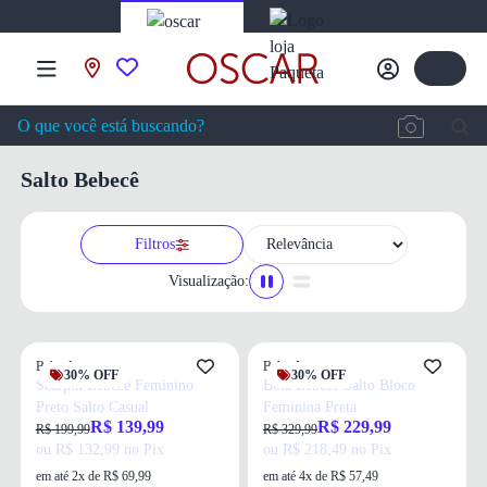
Salto Bebecê
Filtros
Visualização:
Bebecê
Bebecê
30% OFF
30% OFF
Scarpin Bebecê Feminino
Bota Bebecê Salto Bloco
Preto Salto Casual
Feminina Preta
R$ 139,99
R$ 229,99
R$ 199,99
R$ 329,99
ou R$ 132,99 no Pix
ou R$ 218,49 no Pix
em até 2x de R$ 69,99
em até 4x de R$ 57,49