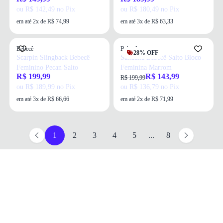
ou R$ 142,49 no Pix
ou R$ 180,49 no Pix
em até 2x de R$ 74,99
em até 3x de R$ 63,33
Bebecê
Bebecê
28% OFF
Scarpin Slingback Bebecê
Sandália Bebecê Salto Bloco
Feminino Pecan Salto
Feminina Marrom
R$ 199,99
R$ 143,99
R$ 199,99
ou R$ 189,99 no Pix
ou R$ 136,79 no Pix
em até 3x de R$ 66,66
em até 2x de R$ 71,99
1
2
3
4
5
...
8