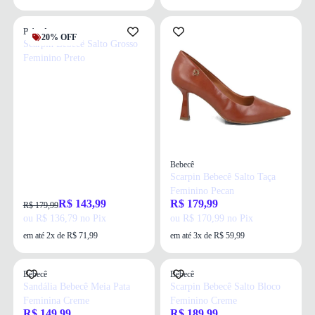
Bebecê
20% OFF
Scarpin Bebecê Salto Grosso
Feminino Preto
Bebecê
Scarpin Bebecê Salto Taça
Feminino Pecan
R$ 143,99
R$ 179,99
R$ 179,99
ou R$ 136,79 no Pix
ou R$ 170,99 no Pix
em até 2x de R$ 71,99
em até 3x de R$ 59,99
Bebecê
Bebecê
Sandália Bebecê Meia Pata
Scarpin Bebecê Salto Bloco
Feminina Creme
Feminino Creme
R$ 149,99
R$ 189,99