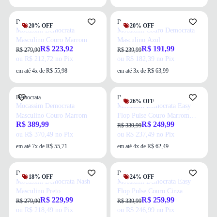
Democrata
Democrata
20% OFF
20% OFF
Mocassim Democrata
Mocassim Couro Democrata
Masculino Couro Marrom
Masculino Azul
R$ 223,92
R$ 191,99
R$ 279,90
R$ 239,99
ou R$ 212,72 no Pix
ou R$ 182,39 no Pix
em até 4x de R$ 55,98
em até 3x de R$ 63,99
Democrata
Democrata
26% OFF
Mocassim Democrata
Mocassim Democrata Easy
Masculino Couro Marrom
Flop Pulse Couro Marrom
R$ 389,99
R$ 249,99
Masculino
R$ 339,99
ou R$ 370,49 no Pix
ou R$ 237,49 no Pix
em até 7x de R$ 55,71
em até 4x de R$ 62,49
Democrata
Democrata
18% OFF
24% OFF
Mocassim Democrata Nash
Mocassim Democrata Easy
Masculino Preto
Flop Pulse Couro Cinza
R$ 229,99
R$ 259,99
Masculino
R$ 279,90
R$ 339,99
ou R$ 218,49 no Pix
ou R$ 246,99 no Pix