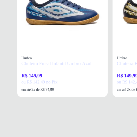
Umbro
Umbro
Chuteira Futsal Infantil Umbro Azul
Chuteira F
R$ 149,99
R$ 149,9
ou R$ 142,49 no Pix
ou R$ 142,
em até 2x de R$ 74,99
em até 2x de 