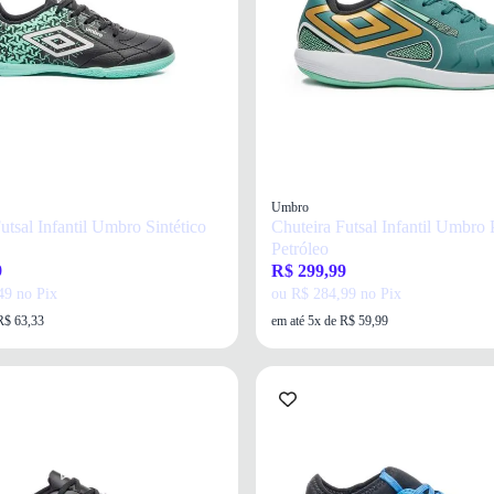
Umbro
utsal Infantil Umbro Sintético
Chuteira Futsal Infantil Umbro 
Petróleo
9
R$ 299,99
49 no Pix
ou R$ 284,99 no Pix
R$ 63,33
em até 5x de R$ 59,99