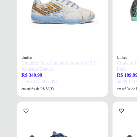
Umbro
Umbro
Chuteira Futsal Infantil Umbro Pro 5 Jr
Chuteira F
Kintsugi Branco
Preta
R$ 349,99
R$ 189,9
ou R$ 332,49 no Pix
ou R$ 180,
em até 6x de R$ 58,33
em até 3x de 