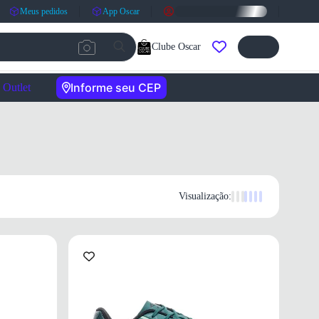
Meus pedidos
App Oscar
Clube Oscar
Informe seu CEP
Outlet
Visualização: