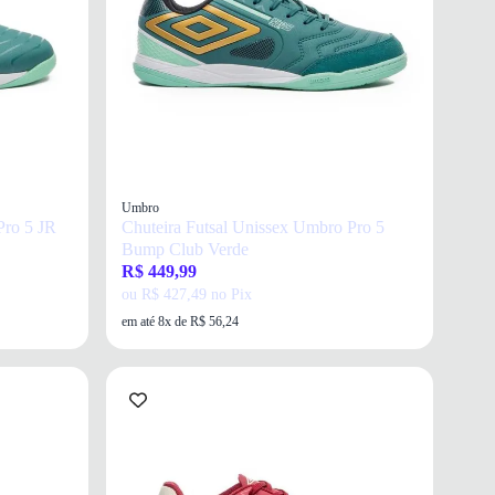
Umbro
Pro 5 JR
Chuteira Futsal Unissex Umbro Pro 5
Bump Club Verde
R$ 449,99
ou R$ 427,49 no Pix
em até 8x de R$ 56,24