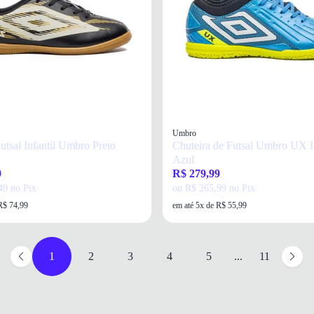
Umbro
utsal Infantil Umbro Preto
Chuteira de Futsal Umbro UX 
Azul
9
R$ 279,99
49 no Pix
ou R$ 265,99 no Pix
R$ 74,99
em até 5x de R$ 55,99
1
2
3
4
5
...
11