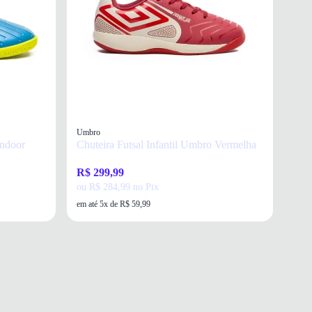
Umbro
Indoor
Chuteira Futsal Infantil Umbro Vermelha
R$ 299,99
ou R$ 284,99 no Pix
em até 5x de R$ 59,99