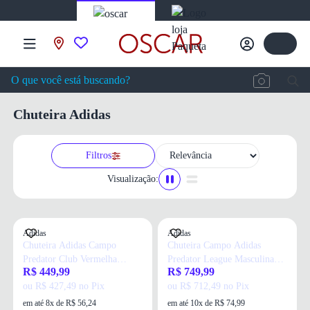
Chuteira Adidas
Filtros
Visualização:
Adidas
Adidas
Chuteira Adidas Campo
Chuteira Campo Adidas
Predator Club Vermelha
Predator League Masculina
R$ 449,99
R$ 749,99
Masculina
Branca
ou R$ 427,49 no Pix
ou R$ 712,49 no Pix
em até 8x de R$ 56,24
em até 10x de R$ 74,99