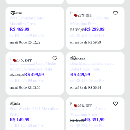
Ferracini
Free Way
25% OFF
Bota Ferracini Couro
Bota Free Way Coturno
Masculina Preta
Masculina Preta
R$ 469,99
R$ 299,99
R$ 399,99
ou R$ 446,49 no Pix
ou R$ 284,99 no Pix
em até 9x de R$ 52,22
em até 5x de R$ 59,99
Skechers
Democrata
14% OFF
Bota Masculina Cano Médio
Bota Masculina Democrata
Adventure Skechers Preta
Doha Couro Preto
R$ 499,99
R$ 449,99
R$ 579,99
ou R$ 474,99 no Pix
ou R$ 427,49 no Pix
em até 9x de R$ 55,55
em até 8x de R$ 56,24
Wonder
Ferracini
20% OFF
Bota Wonder 3151 Masculina
Bota Ferracini Atenas
Preto
Masculino Preto
R$ 149,99
R$ 351,99
R$ 439,99
ou R$ 142,49 no Pix
ou R$ 334,39 no Pix