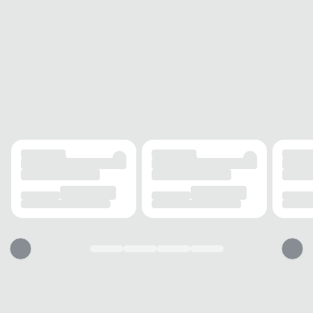
DETALHES
Alça
Ajustável
Fecho
Zíper
Estampa
Logo
MODELO
Tipo
Ombro
Gênero
Feminino
USO
TIPO
Casual
Dicas para usar sua bolsa Chenson
1. Ajuste e conforto