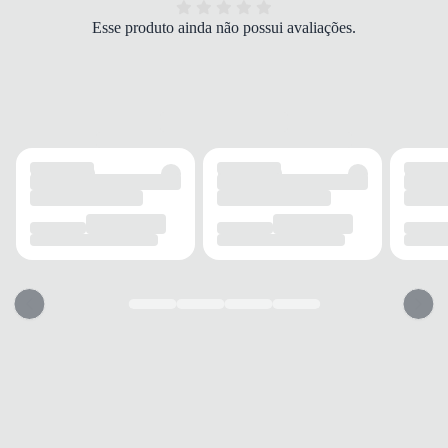
Marrom
Esse produto ainda não possui avaliações.
FORRO
PU
MEDIDAS (AxLxP)
27x7x25 cm