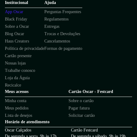
Institucional
Ajuda
App Oscar
Perguntas Frequentes
Black Friday
Regulamentos
Sobre a Oscar
Entregas
Blog Oscar
Trocas e Devoluções
Haus Creators
Cancelamentos
Política de privacidade
Formas de pagamento
Cartão presente
Nossas lojas
Trabalhe conosco
Loja da Águia
Recicalce
Meus acessos
Cartão Oscar - Festcard
Minha conta
Sobre o cartão
Meus pedidos
Pagar fatura
Lista de desejos
Solicitar cartão
Horário de atendimento
Oscar Calçados
Cartão Festcard
De segunda a sexta, 9h às 17h
De segunda a sábado, 9h às 19h