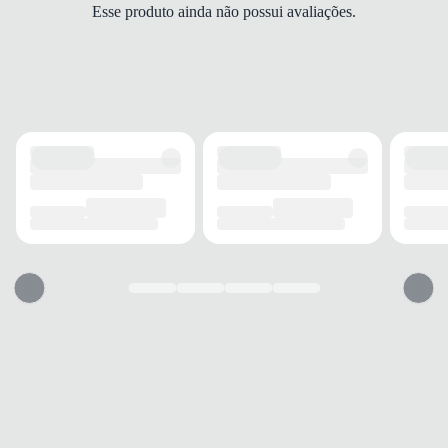
Esse produto ainda não possui avaliações.
um equipamento confiável para aprimorar suas
habilidades esportivas diariamente.
Indicada para
treinamentos de vôlei
, a Poker
VLT100 atende tanto iniciantes quanto atletas que
buscam evolução constante. Seu design
colorido e
esportivo
facilita a visualização durante as partidas,
tornando o aprendizado e a prática do esporte muito
mais dinâmicos, seguros e eficientes para todos os
jogadores.