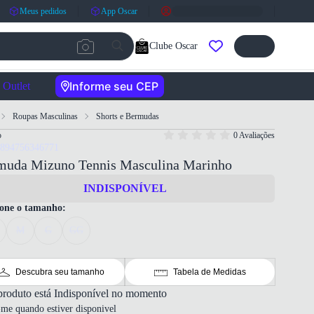
Meus pedidos
App Oscar
Clube Oscar
Informe seu CEP
Outlet
Roupas Masculinas
Shorts e Bermudas
o
0 Avaliações
7894756346771
muda Mizuno Tennis Masculina Marinho
INDISPONÍVEL
ione o tamanho:
M
G
GG
Descubra seu tamanho
Tabela de Medidas
produto está Indisponível no momento
-me quando estiver disponivel