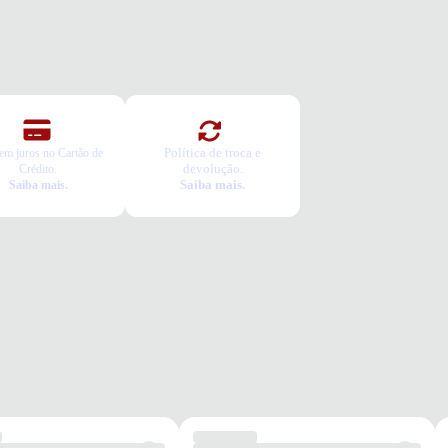
Política de troca e
em juros no Cartão de
devolução.
Crédito.
Saiba mais.
Saiba mais.