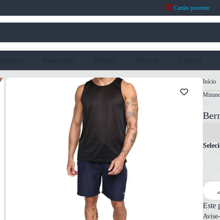
Cartão presente
eminino
Masculino
Infantil
Marcas
Cupons
Início
Mizun
Ref: 
Ber
Selec
P
Este 
Avise