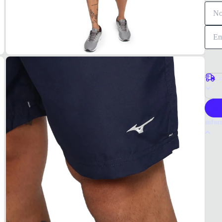
Co
P
Infor
A Ber
prátic
um el
visual
També
peque
Medid