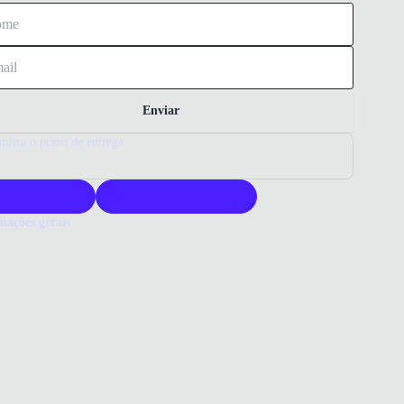
Enviar
nfira o prazo de entrega
roduto original
Acompanha nota fiscal
mações gerais
muda Mizuno Tennis Master Masculina é uma peça indicada para a
a de tênis ou treinos na academia. Tem ajuste perfeito por contar com
ástico e cordões no cós que oferecem bom caimento e valorizam o
.
m conta com bolsos laterais e um bolso traseiro para acomodar
nos objetos pessoais, como chaves e documentos.
as da Peça (Tamaho M): Cintura: 84 cm, Comprimento: 45 cm