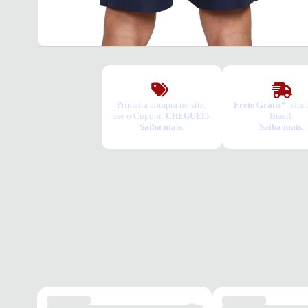
Primeira compra no site,
Frete Grátis*
para 
use o Cupom:
Brasil.
CHEGUEI5.
Saiba mais.
Saiba mais.