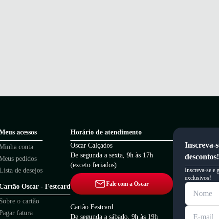
Meus acessos
Horário de atendimento
Inscreva-s
Oscar Calçados
Minha conta
De segunda a sexta, 9h às 17h
descontos!
Meus pedidos
(exceto feriados)
Lista de desejos
Inscreva-se e 
exclusivos!
Fale com a Oscar
Cartão Oscar - Festcard
Sobre o cartão
Cartão Festcard
Pagar fatura
De segunda a sábado, 9h às 19h