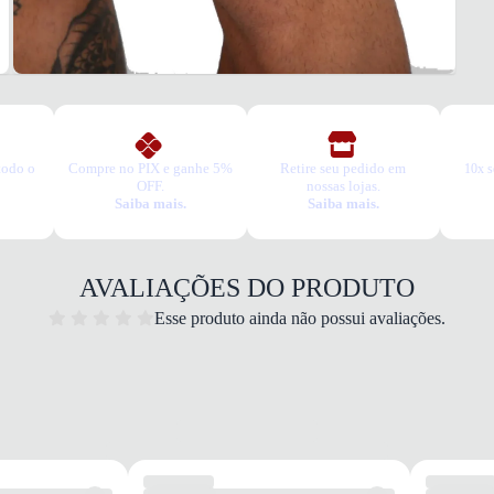
todo o
Compre no PIX e ganhe 5%
Retire seu pedido em
10x s
OFF.
nossas lojas.
Saiba mais.
Saiba mais.
AVALIAÇÕES DO PRODUTO
Esse produto ainda não possui avaliações.