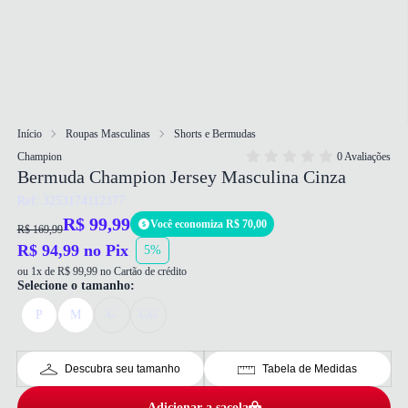
Início
Roupas Masculinas
Shorts e Bermudas
Champion
0 Avaliações
Bermuda Champion Jersey Masculina Cinza
Ref: 3253174112377
R$ 99,99
Você economiza R$ 70,00
R$ 169,99
R$ 94,99 no Pix
5%
ou 1x de R$ 99,99 no Cartão de crédito
Selecione o tamanho:
P
M
G
GG
Descubra seu tamanho
Tabela de Medidas
Adicionar a sacola