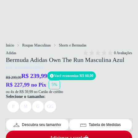
Início
Roupas Masculinas
Shorts e Bermudas
Adidas
0 Avaliações
Bermuda Adidas Own The Run Masculina Azul
Ref: 4068808245296
R$ 239,99
Você economiza R$ 60,00
R$ 299,99
R$ 227,99 no Pix
5%
ou 4x de R$ 59,99 no Cartão de crédito
Selecione o tamanho:
P
M
G
GG
Descubra seu tamanho
Tabela de Medidas
Adicionar a sacola