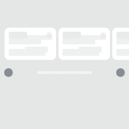
CINTURA
Elástica
ACABAMENTO
TECIDO
Poliéster
ELASTICIDADE
Média
ESTAMPA
Lisa
INFORMAÇÃO ADICIONAL
BOLSOS
2 bolsos
TECNOLOGIA
AEROREADY
USO
TIPO
Esporte
Essa bermuda vai servir?
1. Escolha seu número