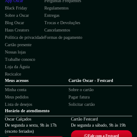
App Oscar
Perguntas Frequentes
Black Friday
Regulamentos
Sobre a Oscar
Entregas
Blog Oscar
Trocas e Devoluções
Haus Creators
Cancelamentos
Política de privacidade
Formas de pagamento
Cartão presente
Nossas lojas
Trabalhe conosco
Loja da Águia
Recicalce
Meus acessos
Cartão Oscar - Festcard
Minha conta
Sobre o cartão
Meus pedidos
Pagar fatura
Lista de desejos
Solicitar cartão
Horário de atendimento
Oscar Calçados
Cartão Festcard
De segunda a sexta, 9h às 17h
De segunda a sábado, 9h às 19h
(exceto feriados)
Fale com a Festcard