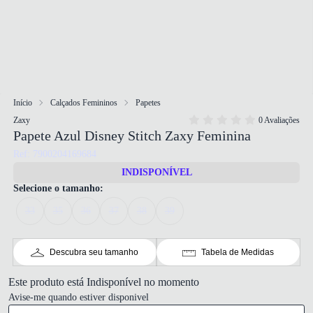
Início
Calçados Femininos
Papetes
Zaxy
0 Avaliações
Papete Azul Disney Stitch Zaxy Feminina
Ref: 7900204169684
INDISPONÍVEL
Selecione o tamanho:
33
35
36
37
38
39
Descubra seu tamanho
Tabela de Medidas
Este produto está Indisponível no momento
Avise-me quando estiver disponivel