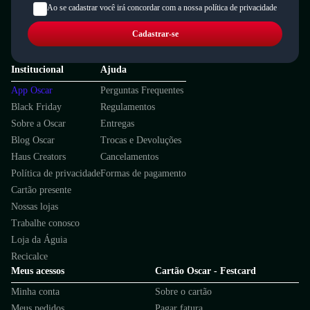
Ao se cadastrar você irá concordar com a nossa política de privacidade
Cadastrar-se
Institucional
Ajuda
App Oscar
Perguntas Frequentes
Black Friday
Regulamentos
Sobre a Oscar
Entregas
Blog Oscar
Trocas e Devoluções
Haus Creators
Cancelamentos
Política de privacidade
Formas de pagamento
Cartão presente
Nossas lojas
Trabalhe conosco
Loja da Águia
Recicalce
Meus acessos
Cartão Oscar - Festcard
Minha conta
Sobre o cartão
Meus pedidos
Pagar fatura