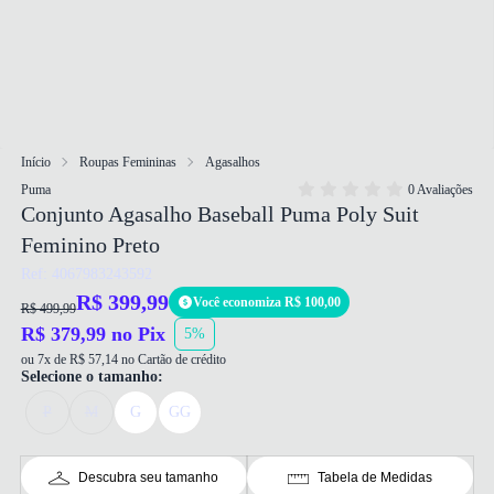
Início
Roupas Femininas
Agasalhos
Puma
0 Avaliações
Conjunto Agasalho Baseball Puma Poly Suit
Feminino Preto
Ref: 4067983243592
R$ 399,99
Você economiza R$ 100,00
R$ 499,99
R$ 379,99 no Pix
5%
ou 7x de R$ 57,14 no Cartão de crédito
Selecione o tamanho:
P
M
G
GG
Descubra seu tamanho
Tabela de Medidas