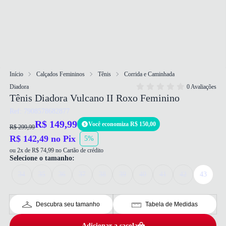
Início
Calçados Femininos
Tênis
Corrida e Caminhada
Diadora
0 Avaliações
Tênis Diadora Vulcano II Roxo Feminino
Ref: 7908578682877
R$ 149,99
Você economiza R$ 150,00
R$ 299,99
R$ 142,49 no Pix
5%
ou 2x de R$ 74,99 no Cartão de crédito
Selecione o tamanho:
34
35
36
37
38
39
40
41
42
43
Descubra seu tamanho
Tabela de Medidas
Adicionar a sacola