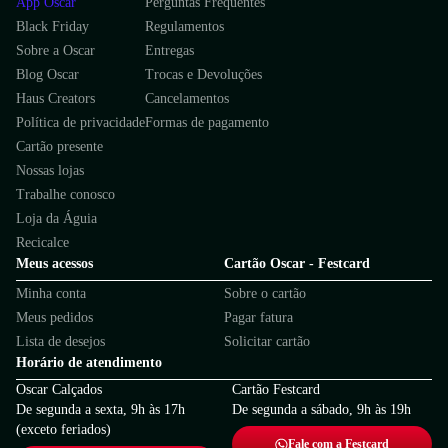
App Oscar
Perguntas Frequentes
Black Friday
Regulamentos
Sobre a Oscar
Entregas
Blog Oscar
Trocas e Devoluções
Haus Creators
Cancelamentos
Política de privacidade
Formas de pagamento
Cartão presente
Nossas lojas
Trabalhe conosco
Loja da Águia
Recicalce
Meus acessos
Cartão Oscar - Festcard
Minha conta
Sobre o cartão
Meus pedidos
Pagar fatura
Lista de desejos
Solicitar cartão
Horário de atendimento
Oscar Calçados
Cartão Festcard
De segunda a sexta, 9h às 17h
De segunda a sábado, 9h às 19h
(exceto feriados)
Fale com a Festcard