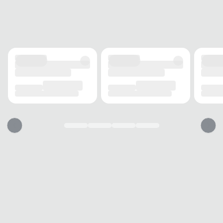
FECHAMENTO
Cadarço
SOLADO
MATERIAL
Borracha/EVA
ADERÊNCIA
Alta
AMORTECIMENTO
EVA
FORRO
MATERIAL
Tecido
TECNOLOGIA
Respirável
ACOLCHOAMENTO
Leve
USO
TIPO
Corrida