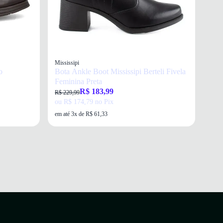
Mississipi
o
Bota Ankle Boot Mississipi Berteli Fivela
Feminina Preta
R$ 183,99
R$ 229,99
ou R$ 174,79 no Pix
em até 3x de R$ 61,33