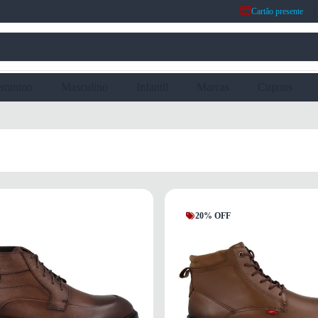
Cartão presente
eminino
Masculino
Infantil
Marcas
Cupons
20% OFF