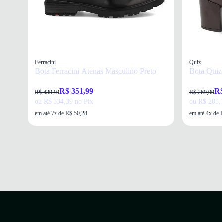
Ferracini
Quiz
Bota Ferracini Atenas Masculino Preto
Bota Quiz
R$ 351,99
R$
R$ 439,99
R$ 269,99
ou R$ 334,39 no Pix
ou R$ 205,
em até 7x de R$ 50,28
em até 4x de 