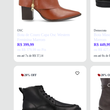
OSC
Democrata
Bota de Couro Capa Osc Western
Bota Masc
Feminina Marrom
Marrom
R$ 399,99
R$ 449,9
ou R$ 379,99 no Pix
ou R$ 427,
em até 7x de R$ 57,14
em até 8x de 
20% OFF
20% O