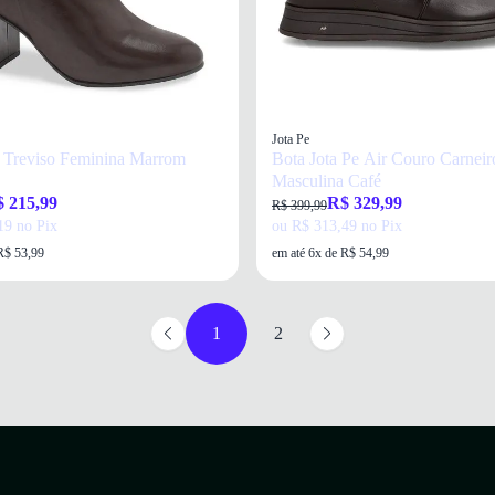
Jota Pe
 Treviso Feminina Marrom
Bota Jota Pe Air Couro Carneir
Masculina Café
 215,99
R$ 329,99
R$ 399,99
19 no Pix
ou R$ 313,49 no Pix
R$ 53,99
em até 6x de R$ 54,99
1
2