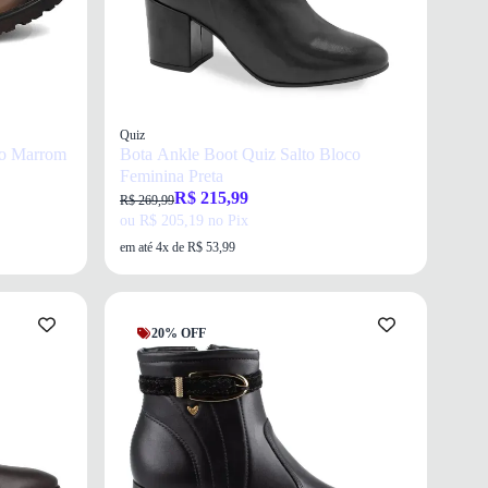
Quiz
no Marrom
Bota Ankle Boot Quiz Salto Bloco
Feminina Preta
R$ 215,99
R$ 269,99
ou R$ 205,19 no Pix
em até 4x de R$ 53,99
20% OFF