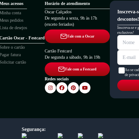
Meus acessos
Horário de atendimento
Inscreva-s
Oscar Calçados
Minha conta
De segunda a sexta, 9h às 17h
descontos!
Meus pedidos
(exceto feriados)
Lista de desejos
Inscreva-se e 
exclusivos!
Fale com a Oscar
Cartão Oscar - Festcard
Sobre o cartão
Cartão Festcard
Pagar fatura
De segunda a sábado, 9h às 19h
Solicitar cartão
Fale com a Festcard
Ao se cad
de privac
Redes sociais
Segurança: