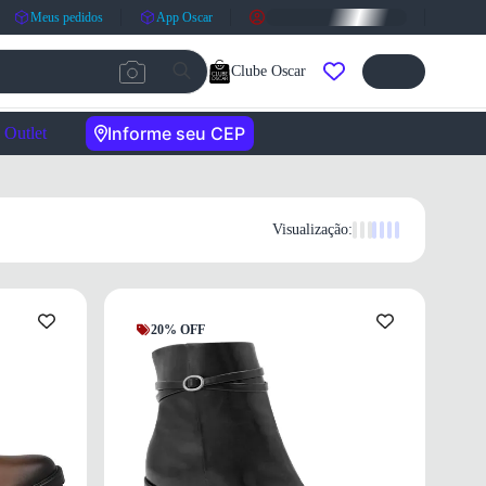
Meus pedidos
App Oscar
Clube Oscar
Informe seu CEP
Outlet
Visualização:
20% OFF