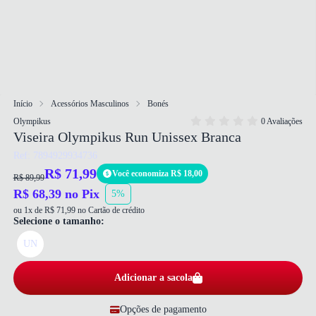
Início
Acessórios Masculinos
Bonés
Olympikus
0 Avaliações
Viseira Olympikus Run Unissex Branca
Ref: 7894929934736
R$ 71,99
Você economiza R$ 18,00
R$ 89,99
R$ 68,39 no Pix
5%
ou 1x de R$ 71,99 no Cartão de crédito
Selecione o tamanho:
UN
Adicionar a sacola
Opções de pagamento