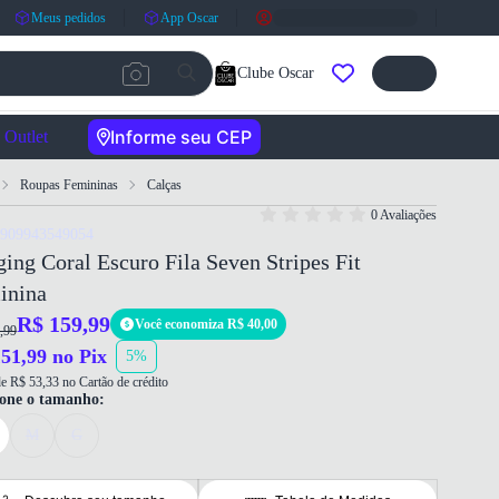
Meus pedidos
App Oscar
Clube Oscar
Informe seu CEP
Outlet
Roupas Femininas
Calças
0 Avaliações
7909943549054
ing Coral Escuro Fila Seven Stripes Fit
inina
R$ 159,99
Você economiza R$ 40,00
,99
51,99 no Pix
5%
e R$ 53,33 no Cartão de crédito
ione o tamanho:
M
G