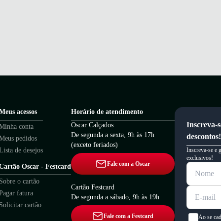
Meus acessos
Horário de atendimento
Inscreva-s
Oscar Calçados
Minha conta
De segunda a sexta, 9h às 17h
descontos!
Meus pedidos
(exceto feriados)
Lista de desejos
Inscreva-se e 
exclusivos!
Fale com a Oscar
Cartão Oscar - Festcard
Sobre o cartão
Cartão Festcard
Pagar fatura
De segunda a sábado, 9h às 19h
Solicitar cartão
Fale com a Festcard
Ao se cad