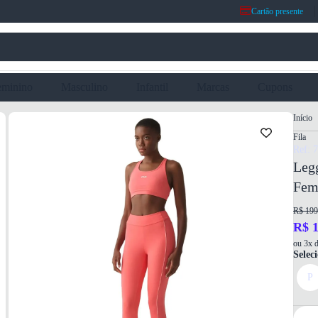
Cartão presente
eminino
Masculino
Infantil
Marcas
Cupons
Início
Fila
Ref: 
Legg
Fem
R$ 199
R$ 1
ou 3x d
Selec
P