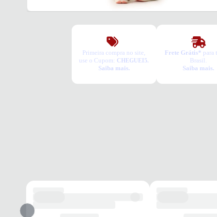
Primeira compra no site,
Frete Grátis*
para 
use o Cupom:
Brasil.
CHEGUEI5.
Saiba mais.
Saiba mais.