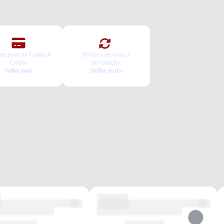
Política de troca e
em juros no Cartão de
devolução.
Crédito.
Saiba mais.
Saiba mais.