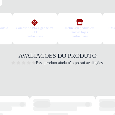
todo o
Compre no PIX e ganhe 5%
Retire seu pedido em
10x s
OFF.
nossas lojas.
Saiba mais.
Saiba mais.
AVALIAÇÕES DO PRODUTO
Esse produto ainda não possui avaliações.