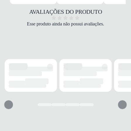
COMPOSIÇÃO
100% poliéster
AVALIAÇÕES DO PRODUTO
COR
Vermelho
Esse produto ainda não possui avaliações.
MODELAGEM
Regular
MANGA
Longa
ACABAMENTO
TECIDO
Poliéster
ELASTICIDADE
Baixa
ACABAMENTO
Relevo
INFORMAÇÃO ADICIONAL
BOLSOS
2 laterais