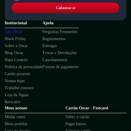
Cadastrar-se
Institucional
Ajuda
App Oscar
Perguntas Frequentes
Black Friday
Regulamentos
Sobre a Oscar
Entregas
Blog Oscar
Trocas e Devoluções
Haus Creators
Cancelamentos
Política de privacidade
Formas de pagamento
Cartão presente
Nossas lojas
Trabalhe conosco
Loja da Águia
Recicalce
Meus acessos
Cartão Oscar - Festcard
Minha conta
Sobre o cartão
Meus pedidos
Pagar fatura
Lista de desejos
Solicitar cartão