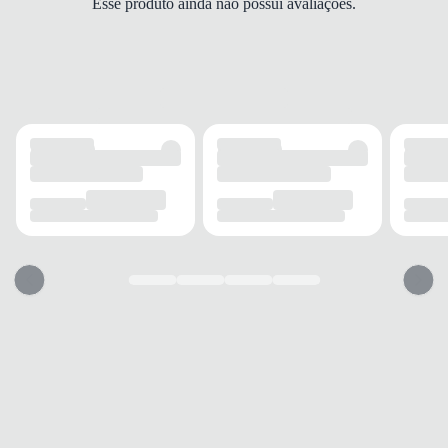
Esse produto ainda não possui avaliações.
Regular
MANGA
Curta
ACABAMENTO
TECIDO
AEROREADY
ELASTICIDADE
Média
ESTAMPA
Lisa
INFORMAÇÃO ADICIONAL
BOLSOS
Sem bolso
TECNOLOGIA
AEROREADY
USO
TIPO
Esporte