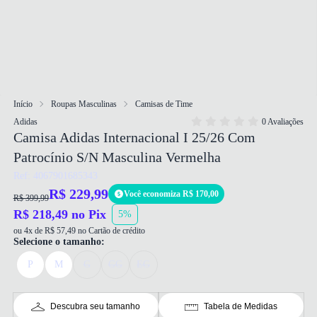
Início
Roupas Masculinas
Camisas de Time
Adidas
0 Avaliações
Camisa Adidas Internacional I 25/26 Com
Patrocínio S/N Masculina Vermelha
Ref: 4067901685343
R$ 229,99
Você economiza R$ 170,00
R$ 399,99
R$ 218,49 no Pix
5%
ou 4x de R$ 57,49 no Cartão de crédito
Selecione o tamanho:
P
M
G
GG
EG
Descubra seu tamanho
Tabela de Medidas