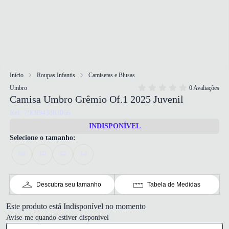
Início
Roupas Infantis
Camisetas e Blusas
Umbro
0 Avaliações
Camisa Umbro Grêmio Of.1 2025 Juvenil
Ref: 7909943883066
INDISPONÍVEL
Selecione o tamanho:
08
10
12
14
Descubra seu tamanho
Tabela de Medidas
Este produto está Indisponível no momento
Avise-me quando estiver disponivel