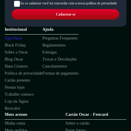
Ao se cadastrar você irá concordar com a nossa política de privacidade
Cadastrar-se
Institucional
Ajuda
App Oscar
Perguntas Frequentes
Black Friday
Regulamentos
Sobre a Oscar
Entregas
Blog Oscar
Trocas e Devoluções
Haus Creators
Cancelamentos
Política de privacidade
Formas de pagamento
Cartão presente
Nossas lojas
Trabalhe conosco
Loja da Águia
Recicalce
Meus acessos
Cartão Oscar - Festcard
Minha conta
Sobre o cartão
Meus pedidos
Pagar fatura