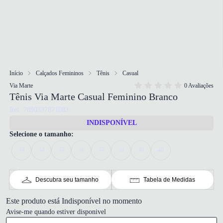
Início
Calçados Femininos
Tênis
Casual
Via Marte
0 Avaliações
Tênis Via Marte Casual Feminino Branco
Ref: 7890337871083
INDISPONÍVEL
Selecione o tamanho:
33
34
35
36
37
38
39
40
Descubra seu tamanho
Tabela de Medidas
Este produto está Indisponível no momento
Avise-me quando estiver disponivel