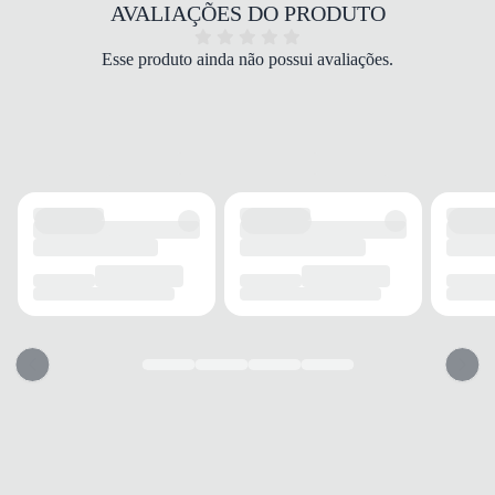
COR
AVALIAÇÕES DO PRODUTO
Branco
PALMILHA
Esse produto ainda não possui avaliações.
EVA
FECHAMENTO
Cadarço
SOLADO
MATERIAL
Borracha
ADERÊNCIA
Alta
AMORTECIMENTO
Leve
FORRO
MATERIAL
Poliéster
ACOLCHOAMENTO
Acolchoado
USO