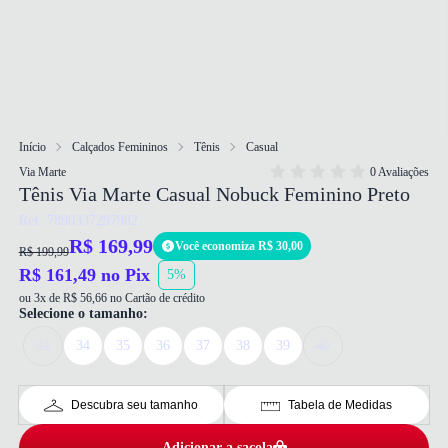
Início
Calçados Femininos
Tênis
Casual
Via Marte
0 Avaliações
Tênis Via Marte Casual Nobuck Feminino Preto
Ref: 7890337297982
R$ 169,99
Você economiza R$ 30,00
R$ 199,99
R$ 161,49 no Pix
5%
ou 3x de R$ 56,66 no Cartão de crédito
Selecione o tamanho:
33
34
35
36
37
38
39
40
Descubra seu tamanho
Tabela de Medidas
Adicionar a sacola