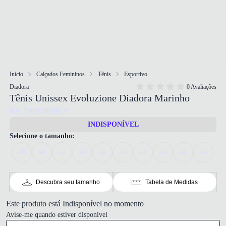
Início
Calçados Femininos
Tênis
Esportivo
Diadora
0 Avaliações
Tênis Unissex Evoluzione Diadora Marinho
Ref: 7908578686127
INDISPONÍVEL
Selecione o tamanho:
35
36
37
38
39
40
41
42
43
44
Descubra seu tamanho
Tabela de Medidas
Este produto está Indisponível no momento
Avise-me quando estiver disponivel