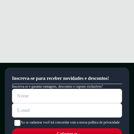
Este produto possui uma garantia contra defeitos de fabricação válida por
um período de 90 dias.
Inscreva-se para receber novidades e descontos!
Inscreva-se e garanta vantagens, descontos e cupons exclusivos!
Ao se cadastrar você irá concordar com a nossa política de privacidade
Cadastrar-se