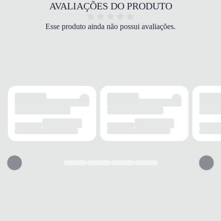
COR
AVALIAÇÕES DO PRODUTO
Marinho
PALMILHA
Esse produto ainda não possui avaliações.
Espuma/EVA
FECHAMENTO
Cadarço
SOLADO
MATERIAL
EVA
ADERÊNCIA
Alta
AMORTECIMENTO
Suave
FORRO
MATERIAL
Sintético
TECNOLOGIA
Respirável