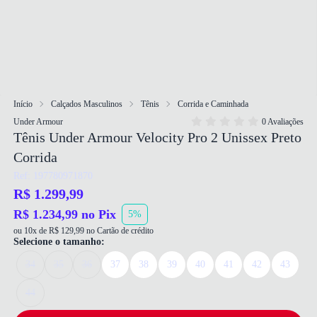
Início
Calçados Masculinos
Tênis
Corrida e Caminhada
Under Armour
0 Avaliações
Tênis Under Armour Velocity Pro 2 Unissex Preto
Corrida
Ref: 197780971870
R$ 1.299,99
R$ 1.234,99 no Pix
5%
ou 10x de R$ 129,99 no Cartão de crédito
Selecione o tamanho:
34
35
36
37
38
39
40
41
42
43
44