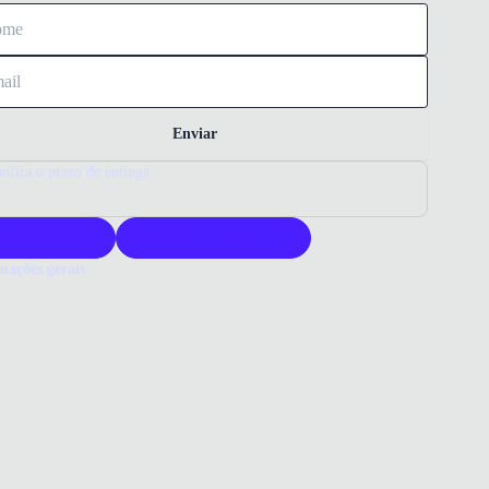
Enviar
nfira o prazo de entrega
roduto original
Acompanha nota fiscal
mações gerais
ue comprar um tênis Ferracini?
s Ferracini une estilo moderno e sustentabilidade. Seu tecido 100%
ão com tingimento ecológico reduz o impacto ambiental. É perfeito
uem busca conforto e consciência ambiental no dia a dia.
 que você precisa saber sobre Tênis Sneaker Ferracini Cinza Light
 Green
ERIAL
ão