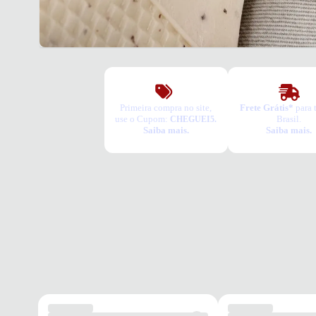
Primeira compra no site,
Frete Grátis*
para 
use o Cupom:
Brasil.
CHEGUEI5.
Saiba mais.
Saiba mais.