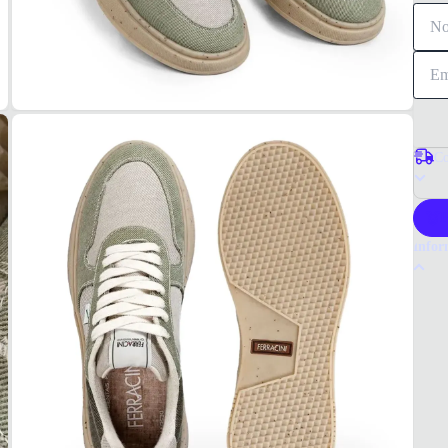
Co
P
Infor
Por q
O têni
algod
para q
Tudo o
Logan
MAT
Algod