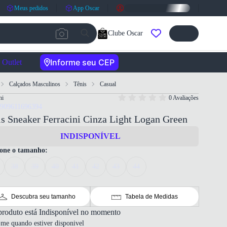
Meus pedidos
App Oscar
Clube Oscar
Informe seu CEP
Outlet
Calçados Masculinos
Tênis
Casual
ni
0 Avaliações
7909611696394
s Sneaker Ferracini Cinza Light Logan Green
INDISPONÍVEL
ione o tamanho:
38
39
40
41
42
43
44
Descubra seu tamanho
Tabela de Medidas
produto está Indisponível no momento
-me quando estiver disponivel