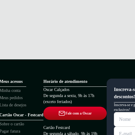
Meus acessos
Horário de atendimento
Inscreva-s
Oscar Calçados
Minha conta
De segunda a sexta, 9h às 17h
descontos!
Meus pedidos
(exceto feriados)
Lista de desejos
Inscreva-se e 
exclusivos!
Fale com a Oscar
Cartão Oscar - Festcard
Sobre o cartão
Cartão Festcard
Pagar fatura
De segunda a sábado, 9h às 19h