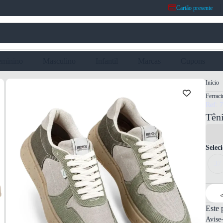
Cartão presente
eminino
Masculino
Infantil
Marcas
Cupons
Início
Ferraci
Ref: 
Têni
Selec
37
Este 
Avise