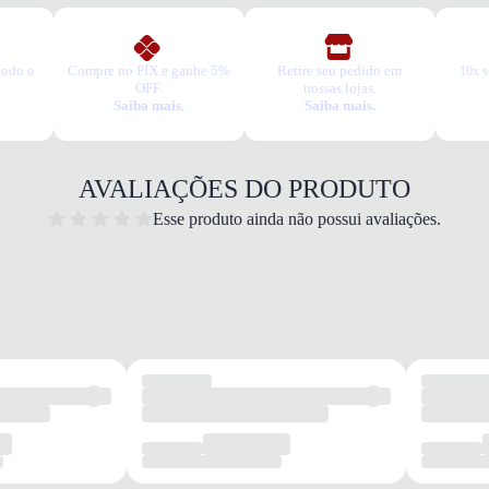
todo o
Compre no PIX e ganhe 5%
Retire seu pedido em
10x s
OFF.
nossas lojas.
Saiba mais.
Saiba mais.
Traba
Quais 
AVALIAÇÕES DO PRODUTO
Palmi
Esse produto ainda não possui avaliações.
camin
Design
Solad
difere
Sinta 
diário
Garan
Este p
um pe