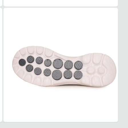
TIPO
Camin
Esse t
1. Es
2. Faç
3. Tro
A troc
produt