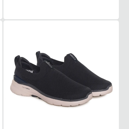
EVA/B
COR
Marin
PAL
EVA
FEC
Sem c
SOL
MAT
Borra
ADE
Alta
AMO
Médi
FOR
MAT
Têxtil
ACO
Leve
TEC
Respi
USO