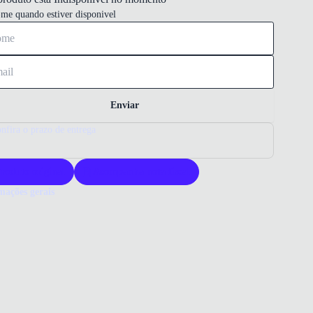
-me quando estiver disponivel
Enviar
nfira o prazo de entrega
roduto original
Acompanha nota fiscal
mações gerais
ue comprar um Tênis Skechers?
or Skechers para garantir conforto duradouro e design prático. A
 é reconhecida por tecnologias que favorecem caminhadas e uso
. Ideal para quem busca facilidade de calce e suporte confiável.
o que você precisa saber sobre Tênis Slip On Skechers Go Walk
lino Marinho
ERIAL