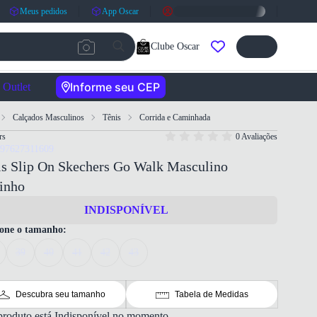
Meus pedidos
App Oscar
Clube Oscar
Informe seu CEP
Outlet
Calçados Masculinos
Tênis
Corrida e Caminhada
rs
0 Avaliações
197627311609
is Slip On Skechers Go Walk Masculino
inho
INDISPONÍVEL
ione o tamanho:
39
40
41
42
43
Descubra seu tamanho
Tabela de Medidas
produto está Indisponível no momento