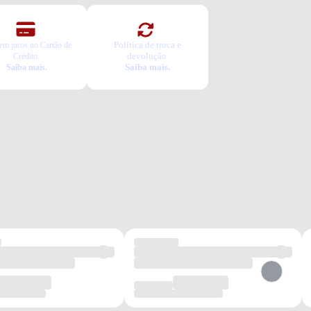
Política de troca e
em juros no Cartão de
devolução.
Crédito.
Saiba mais.
Saiba mais.
lho
Dia a dia
Caminhadas
Viagens
Passeios
Academia
os benefícios de escolher esse modelo?
lha em EVA que oferece amortecimento eficiente durante
hadas.
 slip on que garante praticidade e facilidade para calçar.
o de borracha com boa aderência, proporcionando segurança em
ntes superfícies.
conforto e segurança a cada passo, ideal para caminhadas e uso
.
tia
roduto possui uma garantia contra defeitos de fabricação válida por
ríodo de 90 dias.