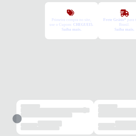
Primeira compra no site,
Frete Grátis*
para 
use o Cupom:
Brasil.
CHEGUEI5.
Saiba mais.
Saiba mais.