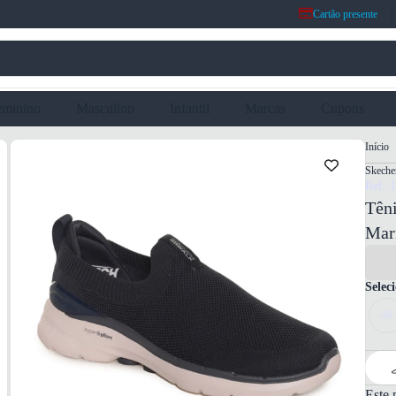
Cartão presente
eminino
Masculino
Infantil
Marcas
Cupons
Início
Skeche
Ref: 
Tên
Mar
Selec
38
Este 