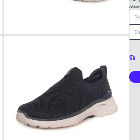
Avise
Co
P
Infor
Por q
Opte p
marca
diário
Tudo 
Mascu
MAT