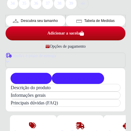
34
35
36
37
38
39
40
Descubra seu tamanho
Tabela de Medidas
Adicionar a sacola
Opções de pagamento
Confira o prazo de entrega
Produto original
Acompanha nota fiscal
Descrição do produto
Tênis Skechers Bobs Skillz Too Feminino Lilás
Informações gerais
para
Treino
com
conforto
e
estabilidade
em cada
Principais dúvidas (FAQ)
movimento
Conforto
e
versatilidade
definem o Tênis Skechers
Bobs Skillz Too Feminino. Desenvolvido com
tecnologia
Stretch Fit
, ele oferece um ajuste preciso