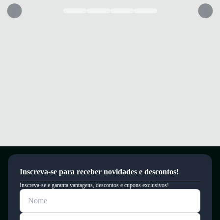
Garantia
Este produto possui uma garantia contra defeitos de fabricação válida por
um período de 90 dias.
Inscreva-se para receber novidades e descontos!
Inscreva-se e garanta vantagens, descontos e cupons exclusivos!