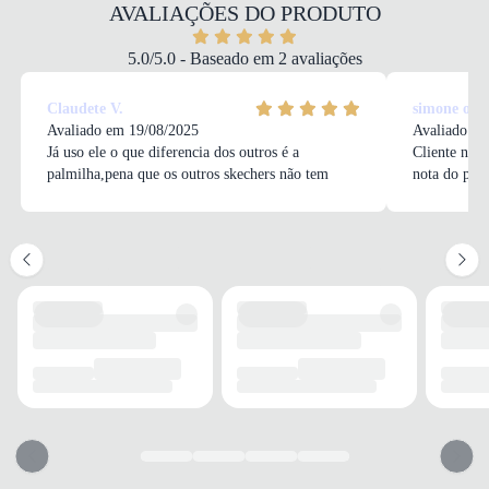
Sintético
AVALIAÇÕES DO PRODUTO
COR
Rosa
5.0/5.0 - Baseado em 2 avaliações
PALMILHA
EVA
Claudete V.
simone o.
FECHAMENTO
Avaliado em 19/08/2025
Avaliado em
Cadarço
Já uso ele o que diferencia dos outros é a
Cliente não 
palmilha,pena que os outros skechers não tem
nota do pro
SOLADO
MATERIAL
Borracha
ADERÊNCIA
Alta
AMORTECIMENTO
EVA
FORRO
MATERIAL
Têxtil
RESPIRABILIDADE
Alta