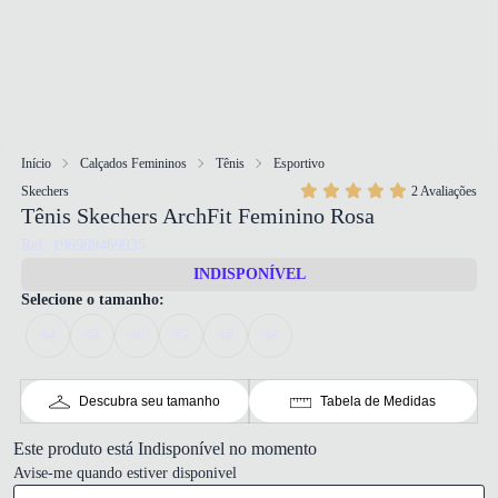
Início
Calçados Femininos
Tênis
Esportivo
Skechers
2 Avaliações
Tênis Skechers ArchFit Feminino Rosa
Ref: 196989469935
INDISPONÍVEL
Selecione o tamanho:
34
35
36
37
38
39
Descubra seu tamanho
Tabela de Medidas
Este produto está Indisponível no momento
Avise-me quando estiver disponivel