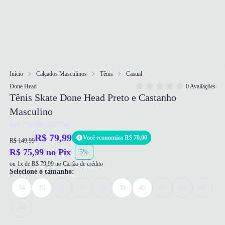
Início
Calçados Masculinos
Tênis
Casual
Done Head
0 Avaliações
Tênis Skate Done Head Preto e Castanho
Masculino
Ref: 7909891089756
R$ 79,99
Você economiza R$ 70,00
R$ 149,99
R$ 75,99 no Pix
5%
ou 1x de R$ 79,99 no Cartão de crédito
Selecione o tamanho:
34
35
36
37
38
39
40
41
42
43
44