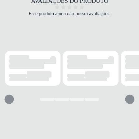
AVALIAÇÕES DO PRODUTO
COR
Preto
Esse produto ainda não possui avaliações.
PALMILHA
EVA
FECHAMENTO
Cadarço
SOLADO
MATERIAL
Borracha
ADERÊNCIA
Alta
AMORTECIMENTO
Com amortecimento
FORRO
MATERIAL
Têxtil
ACOLCHOAMENTO
Leve