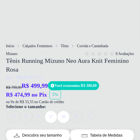
Início
Calçados Femininos
Tênis
Corrida e Caminhada
Mizuno
0 Avaliações
Tênis Running Mizuno Neo Aura Knit Feminino
Rosa
Ref: 7891872931737
R$ 499,99
Você economiza R$ 300,00
R$ 799,99
R$ 474,99 no Pix
5%
ou 9x de R$ 55,55 no Cartão de crédito
Selecione o tamanho:
34
35
36
37
38
39
40
Descubra seu tamanho
Tabela de Medidas