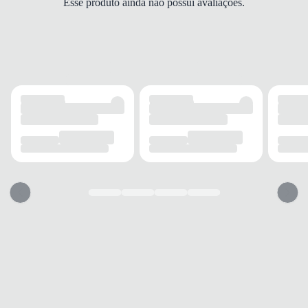
Esse produto ainda não possui avaliações.
Drop médio
FECHAMENTO
Cadarço
SOLADO
MATERIAL
EVA
ADERÊNCIA
Alta
AMORTECIMENTO
Superior
FORRO
MATERIAL
Mesh
TECNOLOGIA
Respirável
ACOLCHOAMENTO
Leve
USO