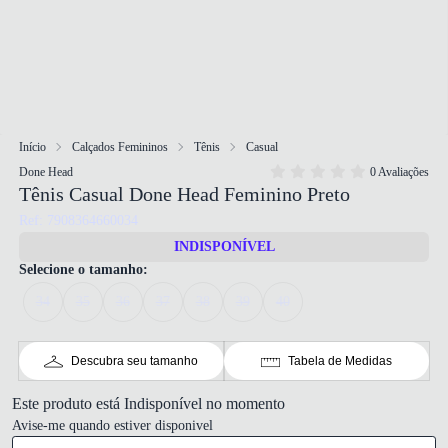
Início
Calçados Femininos
Tênis
Casual
Done Head
0 Avaliações
Tênis Casual Done Head Feminino Preto
Ref: 7908364660034
INDISPONÍVEL
Selecione o tamanho:
34
35
36
37
38
39
40
Descubra seu tamanho
Tabela de Medidas
Este produto está Indisponível no momento
Avise-me quando estiver disponivel