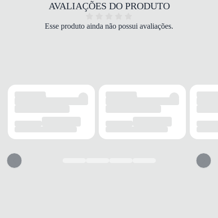
COR
AVALIAÇÕES DO PRODUTO
Preto
PALMILHA
Esse produto ainda não possui avaliações.
EVA
FECHAMENTO
Cadarço
SOLADO
MATERIAL
Borracha
ADERÊNCIA
Alta
AMORTECIMENTO
Médio
FORRO
MATERIAL
Sintético
ACOLCHOAMENTO
Leve
USO
TIPO
Casual